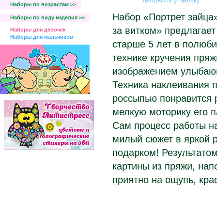
Увеличить упаковку
Наборы по возрастам >>
Набор «Портрет зайца
Наборы по виду изделия >>
за витком» предлагает
Наборы для девочек
Наборы для мальчиков
старше 5 лет в полюб
технике кручения пряж
изображением улыбающ
Техника наклеивания п
россыпью понравится р
мелкую моторику его п
Сам процесс работы на
милый сюжет в яркой р
подарком! Результатом
картины из пряжи, на
приятно на ощупь, кра