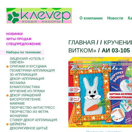
О компании
Новости
К
НОВИНКИ
ХИТЫ ПРОДАЖ
ГЛАВНАЯ
/
/
КРУЧЕНИ
СПЕЦПРЕДЛОЖЕНИЕ
ВИТКОМ»
/ АИ 03-10
Наборы по техникам:
ЛИЦЕНЗИЯ «ОТЕЛЬ У
ОВЕЧЕК»
ОРИГАМИ И КУСУДАМА
ГЕОМЕТРИКИ-АППЛИКАЦИЯ
3D-АППЛИКАЦИЯ
ДЕКОР–АППЛИКАЦИЯ
МОЗАИКА
БУМАГОПЛАСТИКА
КРУЧЕНИЕ ИЗ ПРЯЖИ
ДЕКОР УКРАШЕНИЙ
БИCЕРОПЛЕТЕНИЕ
МАКРАМЕ
ТВОРЧЕСТВО-АНТИСТРЕСС
ТВОРЧЕСТВО ИЗ ФЕТРА
ФОНАРИКИ
СТИКЕР-ДЕКОР АППЛИКАЦИЯ
ШЕЙКЕРЫ
ДЕКОРАТИВНОЕ ШИТЬЁ