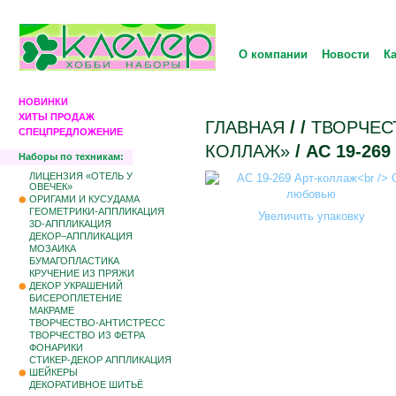
О компании
Новости
К
НОВИНКИ
ХИТЫ ПРОДАЖ
ГЛАВНАЯ
/
/
ТВОРЧЕС
СПЕЦПРЕДЛОЖЕНИЕ
КОЛЛАЖ»
/ АС 19-2
Наборы по техникам:
ЛИЦЕНЗИЯ «ОТЕЛЬ У
ОВЕЧЕК»
ОРИГАМИ И КУСУДАМА
ГЕОМЕТРИКИ-АППЛИКАЦИЯ
Увеличить упаковку
3D-АППЛИКАЦИЯ
ДЕКОР–АППЛИКАЦИЯ
МОЗАИКА
БУМАГОПЛАСТИКА
КРУЧЕНИЕ ИЗ ПРЯЖИ
ДЕКОР УКРАШЕНИЙ
БИCЕРОПЛЕТЕНИЕ
МАКРАМЕ
ТВОРЧЕСТВО-АНТИСТРЕСС
ТВОРЧЕСТВО ИЗ ФЕТРА
ФОНАРИКИ
СТИКЕР-ДЕКОР АППЛИКАЦИЯ
ШЕЙКЕРЫ
ДЕКОРАТИВНОЕ ШИТЬЁ