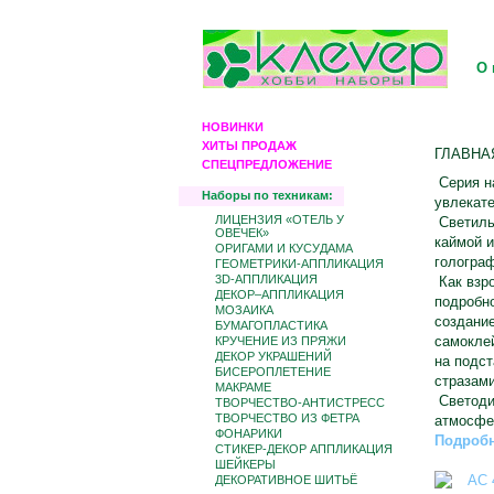
О 
НОВИНКИ
ХИТЫ ПРОДАЖ
ГЛАВНА
СПЕЦПРЕДЛОЖЕНИЕ
Серия на
Наборы по техникам:
увлекате
ЛИЦЕНЗИЯ «ОТЕЛЬ У
Светильн
ОВЕЧЕК»
каймой и
ОРИГАМИ И КУСУДАМА
гологра
ГЕОМЕТРИКИ-АППЛИКАЦИЯ
3D-АППЛИКАЦИЯ
Как взро
ДЕКОР–АППЛИКАЦИЯ
подробно
МОЗАИКА
создание
БУМАГОПЛАСТИКА
самоклей
КРУЧЕНИЕ ИЗ ПРЯЖИ
ДЕКОР УКРАШЕНИЙ
на подст
БИCЕРОПЛЕТЕНИЕ
стразами
МАКРАМЕ
Светодио
ТВОРЧЕСТВО-АНТИСТРЕСС
ТВОРЧЕСТВО ИЗ ФЕТРА
атмосфе
ФОНАРИКИ
Подробн
СТИКЕР-ДЕКОР АППЛИКАЦИЯ
ШЕЙКЕРЫ
ДЕКОРАТИВНОЕ ШИТЬЁ