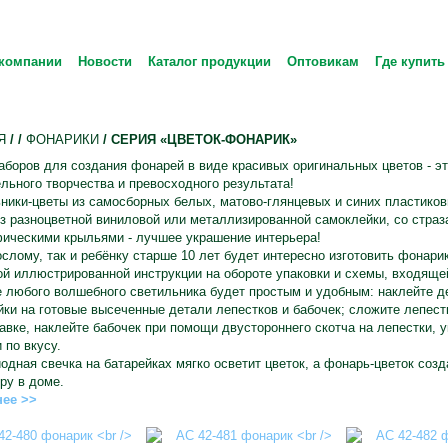
компании
Новости
Каталог продукции
Оптовикам
Где купить
Я
/
/
ФОНАРИКИ
/ СЕРИЯ «ЦВЕТОК-ФОНАРИК»
боров для создания фонарей в виде красивых оригинальных цветов - эт
льного творчества и превосходного результата!
ики-цветы из самосборных белых, матово-глянцевых и синих пластиков
з разноцветной виниловой или металлизированной самоклейки, со страз
фическими крыльями - лучшее украшение интерьера!
слому, так и ребёнку старше 10 лет будет интересно изготовить фонар
й иллюстрированной инструкции на обороте упаковки и схемы, входящей
 любого волшебного светильника будет простым и удобным: наклейте д
ки на готовые высеченные детали лепестков и бабочек; сложите лепест
авке, наклейте бабочек при помощи двустороннего скотча на лепестки, у
 по вкусу.
дная свечка на батарейках мягко осветит цветок, а фонарь-цветок соз
ру в доме.
ее >>