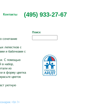
(495) 933-27-67
Контакты
Поиск
о сочетание
ых лепестков с
ами и бабочками с
ики. С помощью
 в набор,
етали из
ки в форму цветка
красьте цветок
даст уютную