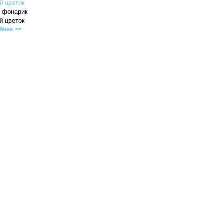
2 фонарик
й цветок
бнее >>