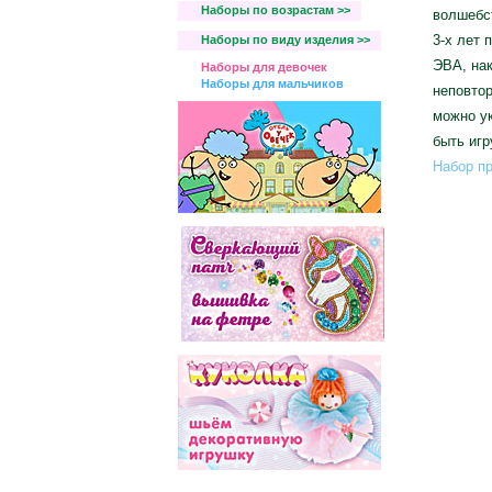
Наборы по возрастам >>
волшебст
3-х лет 
Наборы по виду изделия >>
ЭВА, нак
Наборы для девочек
Наборы для мальчиков
неповтор
можно ук
быть игр
Набор пр