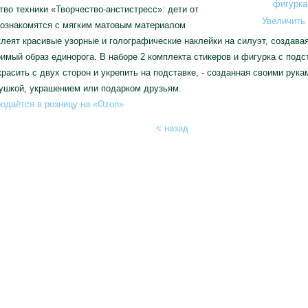
во техники «Творчество-анстистресс»: дети от
Увеличить 
познакомятся с мягким матовым материалом
леят красивые узорные и голографические наклейки на силуэт, создава
имый образ единорога. В наборе 2 комплекта стикеров и фигурка с подст
расить с двух сторон и укрепить на подставке, - созданная своими рук
ушкой, украшением или подарком друзьям.
одаётся в розницу на «Ozon»
< назад