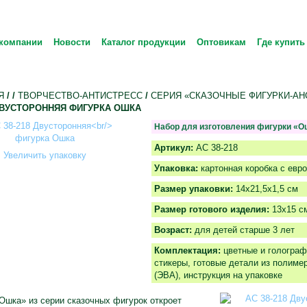
компании
Новости
Каталог продукции
Оптовикам
Где купить
Я
/
/
ТВОРЧЕСТВО-АНТИСТРЕСС
/
СЕРИЯ «СКАЗОЧНЫЕ ФИГУРКИ-АН
 ДВУСТОРОННЯЯ ФИГУРКА ОШКА
Набор для изготовления фигурки «О
Артикул:
АС 38-218
Увеличить упаковку
Упаковка:
картонная коробка с евр
Размер упаковки:
14х21,5х1,5 см
Размер готового изделия:
13х15 с
Возраст:
для детей старше 3 лет
Комплектация:
цветные и голограф
стикеры, готовые детали из полиме
(ЭВА), инструкция на упаковке
шка» из серии сказочных фигурок откроет