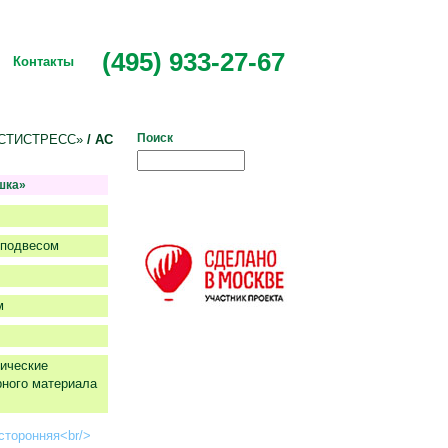
(495) 933-27-67
Контакты
Поиск
СТИСТРЕСС»
/ АС
шка»
оподвесом
м
ические
рного материала