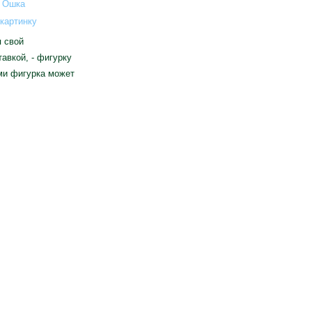
картинку
я свой
авкой, - фигурку
ами фигурка может