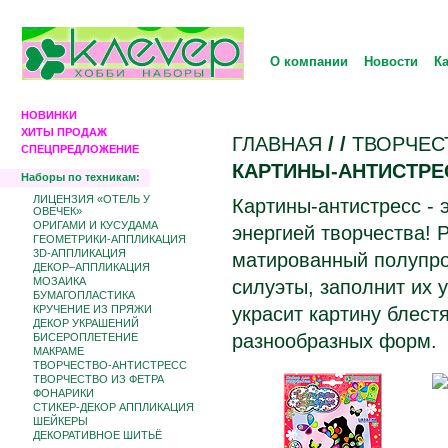
О компании
Новости
К
НОВИНКИ
ХИТЫ ПРОДАЖ
ГЛАВНАЯ
/
/
ТВОРЧЕС
СПЕЦПРЕДЛОЖЕНИЕ
КАРТИНЫ-АНТИСТРЕ
Наборы по техникам:
ЛИЦЕНЗИЯ «ОТЕЛЬ У
Картины-антистресс - 
ОВЕЧЕК»
ОРИГАМИ И КУСУДАМА
энергией творчества! 
ГЕОМЕТРИКИ-АППЛИКАЦИЯ
3D-АППЛИКАЦИЯ
матированный полупро
ДЕКОР–АППЛИКАЦИЯ
МОЗАИКА
силуэты, заполнит их
БУМАГОПЛАСТИКА
КРУЧЕНИЕ ИЗ ПРЯЖИ
украсит картину блес
ДЕКОР УКРАШЕНИЙ
разнообразных форм.
БИCЕРОПЛЕТЕНИЕ
МАКРАМЕ
ТВОРЧЕСТВО-АНТИСТРЕСС
ТВОРЧЕСТВО ИЗ ФЕТРА
ФОНАРИКИ
СТИКЕР-ДЕКОР АППЛИКАЦИЯ
ШЕЙКЕРЫ
ДЕКОРАТИВНОЕ ШИТЬЁ