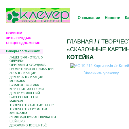
О компании
Новости
К
НОВИНКИ
ХИТЫ ПРОДАЖ
ГЛАВНАЯ
/
/
ТВОРЧЕС
СПЕЦПРЕДЛОЖЕНИЕ
«СКАЗОЧНЫЕ КАРТИ
Наборы по техникам:
КОТЕЙКА
ЛИЦЕНЗИЯ «ОТЕЛЬ У
ОВЕЧЕК»
ОРИГАМИ И КУСУДАМА
ГЕОМЕТРИКИ-АППЛИКАЦИЯ
Увеличить упаковку
3D-АППЛИКАЦИЯ
ДЕКОР–АППЛИКАЦИЯ
МОЗАИКА
БУМАГОПЛАСТИКА
КРУЧЕНИЕ ИЗ ПРЯЖИ
ДЕКОР УКРАШЕНИЙ
БИCЕРОПЛЕТЕНИЕ
МАКРАМЕ
ТВОРЧЕСТВО-АНТИСТРЕСС
ТВОРЧЕСТВО ИЗ ФЕТРА
ФОНАРИКИ
СТИКЕР-ДЕКОР АППЛИКАЦИЯ
ШЕЙКЕРЫ
ДЕКОРАТИВНОЕ ШИТЬЁ