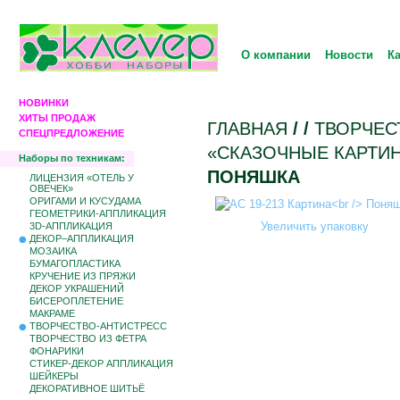
О компании
Новости
К
НОВИНКИ
ХИТЫ ПРОДАЖ
ГЛАВНАЯ
/
/
ТВОРЧЕС
СПЕЦПРЕДЛОЖЕНИЕ
«СКАЗОЧНЫЕ КАРТИ
Наборы по техникам:
ПОНЯШКА
ЛИЦЕНЗИЯ «ОТЕЛЬ У
ОВЕЧЕК»
ОРИГАМИ И КУСУДАМА
ГЕОМЕТРИКИ-АППЛИКАЦИЯ
Увеличить упаковку
3D-АППЛИКАЦИЯ
ДЕКОР–АППЛИКАЦИЯ
МОЗАИКА
БУМАГОПЛАСТИКА
КРУЧЕНИЕ ИЗ ПРЯЖИ
ДЕКОР УКРАШЕНИЙ
БИCЕРОПЛЕТЕНИЕ
МАКРАМЕ
ТВОРЧЕСТВО-АНТИСТРЕСС
ТВОРЧЕСТВО ИЗ ФЕТРА
ФОНАРИКИ
СТИКЕР-ДЕКОР АППЛИКАЦИЯ
ШЕЙКЕРЫ
ДЕКОРАТИВНОЕ ШИТЬЁ