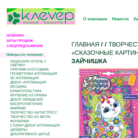
О компании
Новости
К
НОВИНКИ
ХИТЫ ПРОДАЖ
ГЛАВНАЯ
/
/
ТВОРЧЕС
СПЕЦПРЕДЛОЖЕНИЕ
«СКАЗОЧНЫЕ КАРТИ
Наборы по техникам:
ЗАЙЧИШКА
ЛИЦЕНЗИЯ «ОТЕЛЬ У
ОВЕЧЕК»
ОРИГАМИ И КУСУДАМА
ГЕОМЕТРИКИ-АППЛИКАЦИЯ
3D-АППЛИКАЦИЯ
ДЕКОР–АППЛИКАЦИЯ
МОЗАИКА
БУМАГОПЛАСТИКА
КРУЧЕНИЕ ИЗ ПРЯЖИ
ДЕКОР УКРАШЕНИЙ
БИCЕРОПЛЕТЕНИЕ
МАКРАМЕ
ТВОРЧЕСТВО-АНТИСТРЕСС
ТВОРЧЕСТВО ИЗ ФЕТРА
ФОНАРИКИ
СТИКЕР-ДЕКОР АППЛИКАЦИЯ
ШЕЙКЕРЫ
ДЕКОРАТИВНОЕ ШИТЬЁ