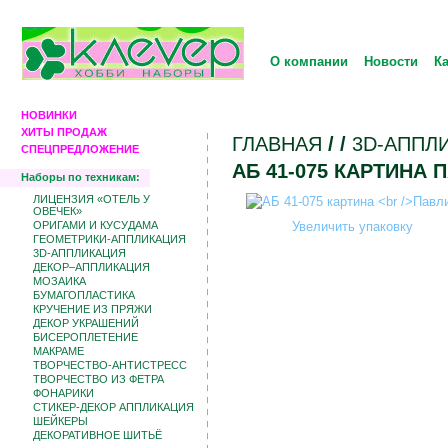
О компании
Новости
К
НОВИНКИ
ХИТЫ ПРОДАЖ
ГЛАВНАЯ
/
/
3D-АППЛ
СПЕЦПРЕДЛОЖЕНИЕ
АБ 41-075 КАРТИНА 
Наборы по техникам:
ЛИЦЕНЗИЯ «ОТЕЛЬ У
ОВЕЧЕК»
ОРИГАМИ И КУСУДАМА
Увеличить упаковку
ГЕОМЕТРИКИ-АППЛИКАЦИЯ
3D-АППЛИКАЦИЯ
ДЕКОР–АППЛИКАЦИЯ
МОЗАИКА
БУМАГОПЛАСТИКА
КРУЧЕНИЕ ИЗ ПРЯЖИ
ДЕКОР УКРАШЕНИЙ
БИCЕРОПЛЕТЕНИЕ
МАКРАМЕ
ТВОРЧЕСТВО-АНТИСТРЕСС
ТВОРЧЕСТВО ИЗ ФЕТРА
ФОНАРИКИ
СТИКЕР-ДЕКОР АППЛИКАЦИЯ
ШЕЙКЕРЫ
ДЕКОРАТИВНОЕ ШИТЬЁ