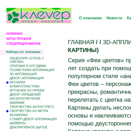
О компании
Новости
К
НОВИНКИ
ХИТЫ ПРОДАЖ
ГЛАВНАЯ
/
/
3D-АППЛ
СПЕЦПРЕДЛОЖЕНИЕ
КАРТИНЫ)
Наборы по техникам:
ЛИЦЕНЗИЯ «ОТЕЛЬ У
Серия «Феи цветов» п
ОВЕЧЕК»
ОРИГАМИ И КУСУДАМА
лет создать при помо
ГЕОМЕТРИКИ-АППЛИКАЦИЯ
3D-АППЛИКАЦИЯ
популярном стиле «ан
ДЕКОР–АППЛИКАЦИЯ
МОЗАИКА
Феи цветов – персонажи
БУМАГОПЛАСТИКА
КРУЧЕНИЕ ИЗ ПРЯЖИ
прекрасны, романтичны
ДЕКОР УКРАШЕНИЙ
перелетать с цветка н
БИCЕРОПЛЕТЕНИЕ
МАКРАМЕ
Картины делать несло
ТВОРЧЕСТВО-АНТИСТРЕСС
ТВОРЧЕСТВО ИЗ ФЕТРА
основы и наклеиваются
ФОНАРИКИ
СТИКЕР-ДЕКОР АППЛИКАЦИЯ
помощью двустороннег
ШЕЙКЕРЫ
ДЕКОРАТИВНОЕ ШИТЬЁ