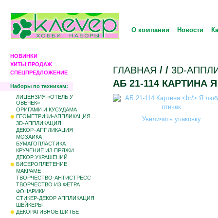
О компании
Новости
К
НОВИНКИ
ХИТЫ ПРОДАЖ
ГЛАВНАЯ
/
/
3D-АППЛ
СПЕЦПРЕДЛОЖЕНИЕ
АБ 21-114 КАРТИНА
Наборы по техникам:
ЛИЦЕНЗИЯ «ОТЕЛЬ У
ОВЕЧЕК»
ОРИГАМИ И КУСУДАМА
ГЕОМЕТРИКИ-АППЛИКАЦИЯ
Увеличить упаковку
3D-АППЛИКАЦИЯ
ДЕКОР–АППЛИКАЦИЯ
МОЗАИКА
БУМАГОПЛАСТИКА
КРУЧЕНИЕ ИЗ ПРЯЖИ
ДЕКОР УКРАШЕНИЙ
БИCЕРОПЛЕТЕНИЕ
МАКРАМЕ
ТВОРЧЕСТВО-АНТИСТРЕСС
ТВОРЧЕСТВО ИЗ ФЕТРА
ФОНАРИКИ
СТИКЕР-ДЕКОР АППЛИКАЦИЯ
ШЕЙКЕРЫ
ДЕКОРАТИВНОЕ ШИТЬЁ