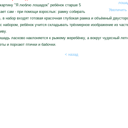
картину "Я люблю лошадок" ребёнок старше 5
Увеличить 
ает сам - при помощи взрослых: рамку собирать
, в набор входят готовая красочная глубокая рамка и объёмный двусторо
с набором, ребёнок учится складывать трёхмерное изображение из част
иву.
шадь ласково наклоняется к рыжему жеребёнку, а вокруг чудесный летн
еты и порхают птички и бабочки.
< назад