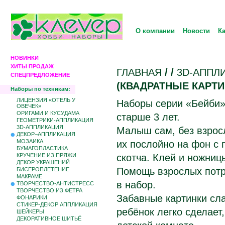
О компании
Новости
К
НОВИНКИ
ХИТЫ ПРОДАЖ
ГЛАВНАЯ
/
/
3D-АППЛ
СПЕЦПРЕДЛОЖЕНИЕ
(КВАДРАТНЫЕ КАРТ
Наборы по техникам:
ЛИЦЕНЗИЯ «ОТЕЛЬ У
Наборы серии «Бейби»
ОВЕЧЕК»
ОРИГАМИ И КУСУДАМА
старше 3 лет.
ГЕОМЕТРИКИ-АППЛИКАЦИЯ
3D-АППЛИКАЦИЯ
Малыш сам, без взрос
ДЕКОР–АППЛИКАЦИЯ
МОЗАИКА
их послойно на фон с
БУМАГОПЛАСТИКА
КРУЧЕНИЕ ИЗ ПРЯЖИ
скотча. Клей и ножниц
ДЕКОР УКРАШЕНИЙ
Помощь взрослых потр
БИCЕРОПЛЕТЕНИЕ
МАКРАМЕ
в набор.
ТВОРЧЕСТВО-АНТИСТРЕСС
ТВОРЧЕСТВО ИЗ ФЕТРА
Забавные картинки сл
ФОНАРИКИ
СТИКЕР-ДЕКОР АППЛИКАЦИЯ
ребёнок легко сделает,
ШЕЙКЕРЫ
ДЕКОРАТИВНОЕ ШИТЬЁ