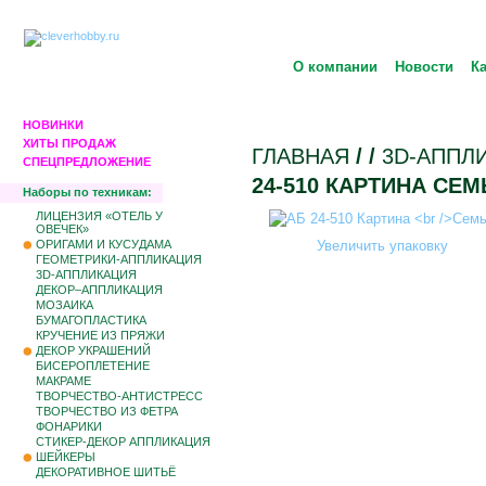
О компании
Новости
К
НОВИНКИ
ХИТЫ ПРОДАЖ
ГЛАВНАЯ
/
/
3D-АППЛ
СПЕЦПРЕДЛОЖЕНИЕ
24-510 КАРТИНА СЕМ
Наборы по техникам:
ЛИЦЕНЗИЯ «ОТЕЛЬ У
ОВЕЧЕК»
ОРИГАМИ И КУСУДАМА
Увеличить упаковку
ГЕОМЕТРИКИ-АППЛИКАЦИЯ
3D-АППЛИКАЦИЯ
ДЕКОР–АППЛИКАЦИЯ
МОЗАИКА
БУМАГОПЛАСТИКА
КРУЧЕНИЕ ИЗ ПРЯЖИ
ДЕКОР УКРАШЕНИЙ
БИCЕРОПЛЕТЕНИЕ
МАКРАМЕ
ТВОРЧЕСТВО-АНТИСТРЕСС
ТВОРЧЕСТВО ИЗ ФЕТРА
ФОНАРИКИ
СТИКЕР-ДЕКОР АППЛИКАЦИЯ
ШЕЙКЕРЫ
ДЕКОРАТИВНОЕ ШИТЬЁ