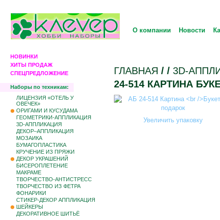
О компании
Новости
К
НОВИНКИ
ХИТЫ ПРОДАЖ
ГЛАВНАЯ
/
/
3D-АППЛ
СПЕЦПРЕДЛОЖЕНИЕ
24-514 КАРТИНА БУК
Наборы по техникам:
ЛИЦЕНЗИЯ «ОТЕЛЬ У
ОВЕЧЕК»
ОРИГАМИ И КУСУДАМА
ГЕОМЕТРИКИ-АППЛИКАЦИЯ
Увеличить упаковку
3D-АППЛИКАЦИЯ
ДЕКОР–АППЛИКАЦИЯ
МОЗАИКА
БУМАГОПЛАСТИКА
КРУЧЕНИЕ ИЗ ПРЯЖИ
ДЕКОР УКРАШЕНИЙ
БИCЕРОПЛЕТЕНИЕ
МАКРАМЕ
ТВОРЧЕСТВО-АНТИСТРЕСС
ТВОРЧЕСТВО ИЗ ФЕТРА
ФОНАРИКИ
СТИКЕР-ДЕКОР АППЛИКАЦИЯ
ШЕЙКЕРЫ
ДЕКОРАТИВНОЕ ШИТЬЁ