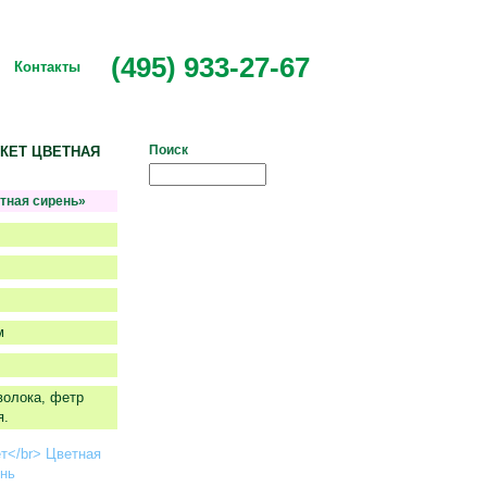
(495) 933-27-67
Контакты
Поиск
БУКЕТ ЦВЕТНАЯ
тная сирень»
м
волока, фетр
я.