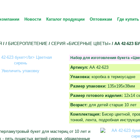
компании
Новости
Каталог продукции
Оптовикам
Где купить
Я
/
/
БИCЕРОПЛЕТЕНИЕ
/
СЕРИЯ «БИСЕРНЫЕ ЦВЕТЫ»
/ АА 42-623 
Набор для изготовления букета «Цве
Артикул:
АА 42-623
Увеличить упаковку
Упаковка:
коробка в термоусадке
Размер упаковки:
135х195х38мм
Размер готового изделия:
12x14 с
Возраст:
для детей старше 10 лет
Комплектация:
Бисер цветной, про
тонкий, лента, подробная инструкци
ерламутровый букет для мастериц от 10 лет и
 - пять пушистых ветвей сирени, обрамленные