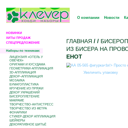
О компании
Новости
К
НОВИНКИ
ХИТЫ ПРОДАЖ
ГЛАВНАЯ
/
/
БИCЕРОП
СПЕЦПРЕДЛОЖЕНИЕ
ИЗ БИСЕРА НА ПРОВ
Наборы по техникам:
ЕНОТ
ЛИЦЕНЗИЯ «ОТЕЛЬ У
ОВЕЧЕК»
ОРИГАМИ И КУСУДАМА
ГЕОМЕТРИКИ-АППЛИКАЦИЯ
Увеличить упаковку
3D-АППЛИКАЦИЯ
ДЕКОР–АППЛИКАЦИЯ
МОЗАИКА
БУМАГОПЛАСТИКА
КРУЧЕНИЕ ИЗ ПРЯЖИ
ДЕКОР УКРАШЕНИЙ
БИCЕРОПЛЕТЕНИЕ
МАКРАМЕ
ТВОРЧЕСТВО-АНТИСТРЕСС
ТВОРЧЕСТВО ИЗ ФЕТРА
ФОНАРИКИ
СТИКЕР-ДЕКОР АППЛИКАЦИЯ
ШЕЙКЕРЫ
ДЕКОРАТИВНОЕ ШИТЬЁ