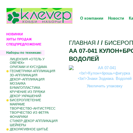
О компании
Новости
К
НОВИНКИ
ХИТЫ ПРОДАЖ
ГЛАВНАЯ
/
/
БИCЕРОП
СПЕЦПРЕДЛОЖЕНИЕ
АА 07-041 КУЛОН+Б
Наборы по техникам:
ВОДОЛЕЙ
ЛИЦЕНЗИЯ «ОТЕЛЬ У
ОВЕЧЕК»
ОРИГАМИ И КУСУДАМА
ГЕОМЕТРИКИ-АППЛИКАЦИЯ
3D-АППЛИКАЦИЯ
ДЕКОР–АППЛИКАЦИЯ
МОЗАИКА
Увеличить упаковку
БУМАГОПЛАСТИКА
КРУЧЕНИЕ ИЗ ПРЯЖИ
ДЕКОР УКРАШЕНИЙ
БИCЕРОПЛЕТЕНИЕ
МАКРАМЕ
ТВОРЧЕСТВО-АНТИСТРЕСС
ТВОРЧЕСТВО ИЗ ФЕТРА
ФОНАРИКИ
СТИКЕР-ДЕКОР АППЛИКАЦИЯ
ШЕЙКЕРЫ
ДЕКОРАТИВНОЕ ШИТЬЁ