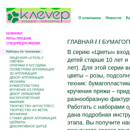
О компании
Новости
К
НОВИНКИ
ХИТЫ ПРОДАЖ
ГЛАВНАЯ
/
/
БУМАГОП
СПЕЦПРЕДЛОЖЕНИЕ
В серию «Цветы» вход
Наборы по техникам:
ЛИЦЕНЗИЯ «ОТЕЛЬ У
детей старше 10 лет и
ОВЕЧЕК»
ОРИГАМИ И КУСУДАМА
лет). Для этой серии
ГЕОМЕТРИКИ-АППЛИКАЦИЯ
3D-АППЛИКАЦИЯ
цветы – розы, подсолн
ДЕКОР–АППЛИКАЦИЯ
МОЗАИКА
техник: бумагопластик
БУМАГОПЛАСТИКА
КРУЧЕНИЕ ИЗ ПРЯЖИ
кручения пряжи – при
ДЕКОР УКРАШЕНИЙ
разнообразную фактуру
БИCЕРОПЛЕТЕНИЕ
МАКРАМЕ
Работать с наборами о
ТВОРЧЕСТВО-АНТИСТРЕСС
ТВОРЧЕСТВО ИЗ ФЕТРА
дана подробная инстр
ФОНАРИКИ
СТИКЕР-ДЕКОР АППЛИКАЦИЯ
этапа. Вы получите на
ШЕЙКЕРЫ
ДЕКОРАТИВНОЕ ШИТЬЁ