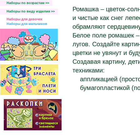
Наборы по возрастам >>
Ромашка – цветок-сол
Наборы по виду изделия >>
и чистые как снег леп
Наборы для девочек
Наборы для мальчиков
обрамляют сердцевину
Белое поле ромашек –
лугов. Создайте карти
цветки не увянут и бу
Создавая картину, дет
техниками:
аппликацией (прост
бумагопластикой (п