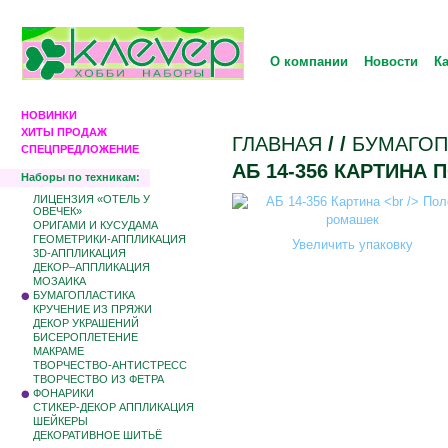
О компании
Новости
К
НОВИНКИ
ХИТЫ ПРОДАЖ
ГЛАВНАЯ
/
/
БУМАГОП
СПЕЦПРЕДЛОЖЕНИЕ
АБ 14-356 КАРТИНА
Наборы по техникам:
ЛИЦЕНЗИЯ «ОТЕЛЬ У
ОВЕЧЕК»
ОРИГАМИ И КУСУДАМА
ГЕОМЕТРИКИ-АППЛИКАЦИЯ
Увеличить упаковку
3D-АППЛИКАЦИЯ
ДЕКОР–АППЛИКАЦИЯ
МОЗАИКА
БУМАГОПЛАСТИКА
КРУЧЕНИЕ ИЗ ПРЯЖИ
ДЕКОР УКРАШЕНИЙ
БИCЕРОПЛЕТЕНИЕ
МАКРАМЕ
ТВОРЧЕСТВО-АНТИСТРЕСС
ТВОРЧЕСТВО ИЗ ФЕТРА
ФОНАРИКИ
СТИКЕР-ДЕКОР АППЛИКАЦИЯ
ШЕЙКЕРЫ
ДЕКОРАТИВНОЕ ШИТЬЁ