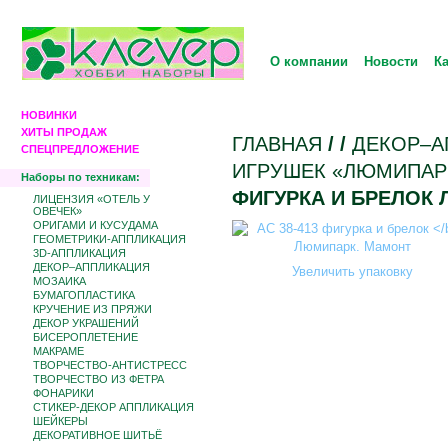
О компании
Новости
К
НОВИНКИ
ХИТЫ ПРОДАЖ
ГЛАВНАЯ
/
/
ДЕКОР–А
СПЕЦПРЕДЛОЖЕНИЕ
ИГРУШЕК «ЛЮМИПАРК
Наборы по техникам:
ФИГУРКА И БРЕЛОК
ЛИЦЕНЗИЯ «ОТЕЛЬ У
ОВЕЧЕК»
ОРИГАМИ И КУСУДАМА
ГЕОМЕТРИКИ-АППЛИКАЦИЯ
3D-АППЛИКАЦИЯ
ДЕКОР–АППЛИКАЦИЯ
Увеличить упаковку
МОЗАИКА
БУМАГОПЛАСТИКА
КРУЧЕНИЕ ИЗ ПРЯЖИ
ДЕКОР УКРАШЕНИЙ
БИCЕРОПЛЕТЕНИЕ
МАКРАМЕ
ТВОРЧЕСТВО-АНТИСТРЕСС
ТВОРЧЕСТВО ИЗ ФЕТРА
ФОНАРИКИ
СТИКЕР-ДЕКОР АППЛИКАЦИЯ
ШЕЙКЕРЫ
ДЕКОРАТИВНОЕ ШИТЬЁ