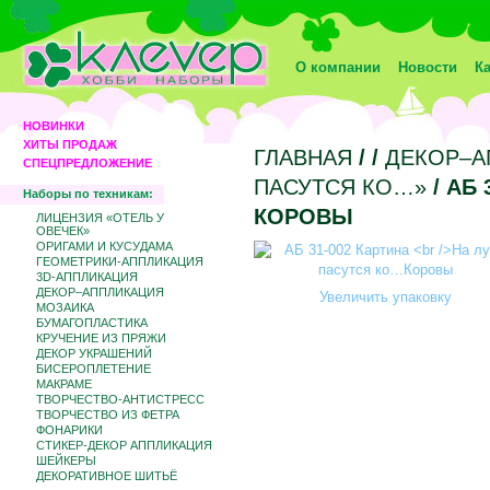
О компании
Новости
К
НОВИНКИ
ХИТЫ ПРОДАЖ
ГЛАВНАЯ
/
/
ДЕКОР–А
СПЕЦПРЕДЛОЖЕНИЕ
ПАСУТСЯ КО…»
/ АБ
Наборы по техникам:
КОРОВЫ
ЛИЦЕНЗИЯ «ОТЕЛЬ У
ОВЕЧЕК»
ОРИГАМИ И КУСУДАМА
ГЕОМЕТРИКИ-АППЛИКАЦИЯ
3D-АППЛИКАЦИЯ
ДЕКОР–АППЛИКАЦИЯ
Увеличить упаковку
МОЗАИКА
БУМАГОПЛАСТИКА
КРУЧЕНИЕ ИЗ ПРЯЖИ
ДЕКОР УКРАШЕНИЙ
БИCЕРОПЛЕТЕНИЕ
МАКРАМЕ
ТВОРЧЕСТВО-АНТИСТРЕСС
ТВОРЧЕСТВО ИЗ ФЕТРА
ФОНАРИКИ
СТИКЕР-ДЕКОР АППЛИКАЦИЯ
ШЕЙКЕРЫ
ДЕКОРАТИВНОЕ ШИТЬЁ