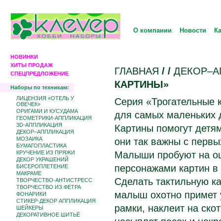
О компании
Новости
К
НОВИНКИ
ХИТЫ ПРОДАЖ
ГЛАВНАЯ
/
/
ДЕКОР–А
СПЕЦПРЕДЛОЖЕНИЕ
КАРТИНЫ»
Наборы по техникам:
ЛИЦЕНЗИЯ «ОТЕЛЬ У
Серия «Трогательные 
ОВЕЧЕК»
ОРИГАМИ И КУСУДАМА
для самых маленьких д
ГЕОМЕТРИКИ-АППЛИКАЦИЯ
3D-АППЛИКАЦИЯ
Картины помогут детям
ДЕКОР–АППЛИКАЦИЯ
МОЗАИКА
они так важны с первы
БУМАГОПЛАСТИКА
КРУЧЕНИЕ ИЗ ПРЯЖИ
Малыши пробуют на ощ
ДЕКОР УКРАШЕНИЙ
персонажами картин в 
БИCЕРОПЛЕТЕНИЕ
МАКРАМЕ
Сделать тактильную ка
ТВОРЧЕСТВО-АНТИСТРЕСС
ТВОРЧЕСТВО ИЗ ФЕТРА
малыш охотно примет у
ФОНАРИКИ
СТИКЕР-ДЕКОР АППЛИКАЦИЯ
рамки, наклеит на скот
ШЕЙКЕРЫ
ДЕКОРАТИВНОЕ ШИТЬЁ