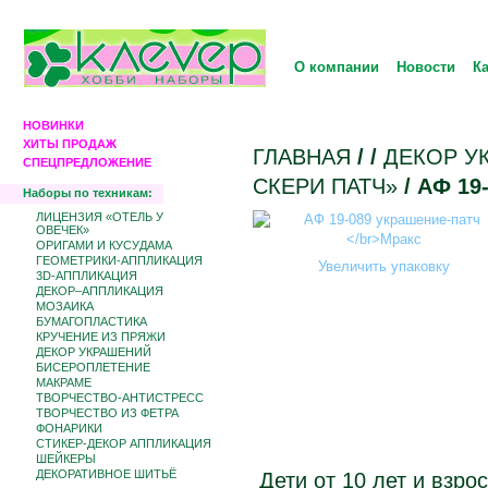
О компании
Новости
К
НОВИНКИ
ХИТЫ ПРОДАЖ
ГЛАВНАЯ
/
/
ДЕКОР У
СПЕЦПРЕДЛОЖЕНИЕ
СКЕРИ ПАТЧ»
/ АФ 1
Наборы по техникам:
ЛИЦЕНЗИЯ «ОТЕЛЬ У
ОВЕЧЕК»
ОРИГАМИ И КУСУДАМА
ГЕОМЕТРИКИ-АППЛИКАЦИЯ
Увеличить упаковку
3D-АППЛИКАЦИЯ
ДЕКОР–АППЛИКАЦИЯ
МОЗАИКА
БУМАГОПЛАСТИКА
КРУЧЕНИЕ ИЗ ПРЯЖИ
ДЕКОР УКРАШЕНИЙ
БИCЕРОПЛЕТЕНИЕ
МАКРАМЕ
ТВОРЧЕСТВО-АНТИСТРЕСС
ТВОРЧЕСТВО ИЗ ФЕТРА
ФОНАРИКИ
СТИКЕР-ДЕКОР АППЛИКАЦИЯ
ШЕЙКЕРЫ
ДЕКОРАТИВНОЕ ШИТЬЁ
Дети от 10 лет и взро