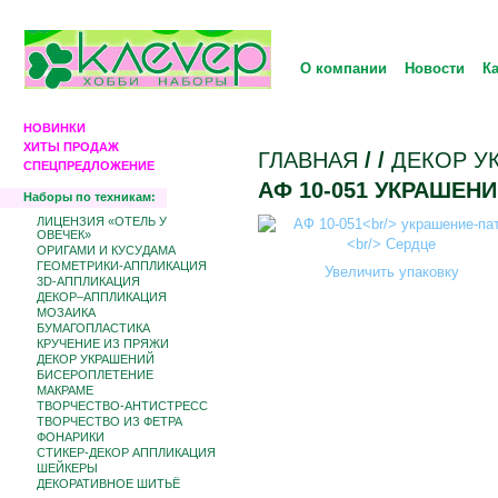
О компании
Новости
К
НОВИНКИ
ХИТЫ ПРОДАЖ
ГЛАВНАЯ
/
/
ДЕКОР У
СПЕЦПРЕДЛОЖЕНИЕ
АФ 10-051 УКРАШЕН
Наборы по техникам:
ЛИЦЕНЗИЯ «ОТЕЛЬ У
ОВЕЧЕК»
ОРИГАМИ И КУСУДАМА
ГЕОМЕТРИКИ-АППЛИКАЦИЯ
Увеличить упаковку
3D-АППЛИКАЦИЯ
ДЕКОР–АППЛИКАЦИЯ
МОЗАИКА
БУМАГОПЛАСТИКА
КРУЧЕНИЕ ИЗ ПРЯЖИ
ДЕКОР УКРАШЕНИЙ
БИCЕРОПЛЕТЕНИЕ
МАКРАМЕ
ТВОРЧЕСТВО-АНТИСТРЕСС
ТВОРЧЕСТВО ИЗ ФЕТРА
ФОНАРИКИ
СТИКЕР-ДЕКОР АППЛИКАЦИЯ
ШЕЙКЕРЫ
ДЕКОРАТИВНОЕ ШИТЬЁ