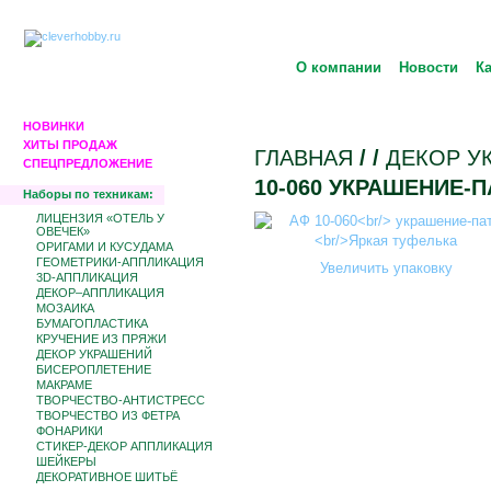
О компании
Новости
К
НОВИНКИ
ХИТЫ ПРОДАЖ
ГЛАВНАЯ
/
/
ДЕКОР У
СПЕЦПРЕДЛОЖЕНИЕ
10-060 УКРАШЕНИЕ-
Наборы по техникам:
ЛИЦЕНЗИЯ «ОТЕЛЬ У
ОВЕЧЕК»
ОРИГАМИ И КУСУДАМА
ГЕОМЕТРИКИ-АППЛИКАЦИЯ
Увеличить упаковку
3D-АППЛИКАЦИЯ
ДЕКОР–АППЛИКАЦИЯ
МОЗАИКА
БУМАГОПЛАСТИКА
КРУЧЕНИЕ ИЗ ПРЯЖИ
ДЕКОР УКРАШЕНИЙ
БИCЕРОПЛЕТЕНИЕ
МАКРАМЕ
ТВОРЧЕСТВО-АНТИСТРЕСС
ТВОРЧЕСТВО ИЗ ФЕТРА
ФОНАРИКИ
СТИКЕР-ДЕКОР АППЛИКАЦИЯ
ШЕЙКЕРЫ
ДЕКОРАТИВНОЕ ШИТЬЁ