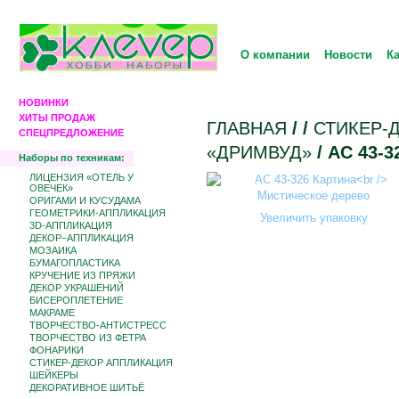
О компании
Новости
К
НОВИНКИ
ХИТЫ ПРОДАЖ
ГЛАВНАЯ
/
/
СТИКЕР-
СПЕЦПРЕДЛОЖЕНИЕ
«ДРИМВУД»
/ АС 43-
Наборы по техникам:
ЛИЦЕНЗИЯ «ОТЕЛЬ У
ОВЕЧЕК»
ОРИГАМИ И КУСУДАМА
ГЕОМЕТРИКИ-АППЛИКАЦИЯ
Увеличить упаковку
3D-АППЛИКАЦИЯ
ДЕКОР–АППЛИКАЦИЯ
МОЗАИКА
БУМАГОПЛАСТИКА
КРУЧЕНИЕ ИЗ ПРЯЖИ
ДЕКОР УКРАШЕНИЙ
БИCЕРОПЛЕТЕНИЕ
МАКРАМЕ
ТВОРЧЕСТВО-АНТИСТРЕСС
ТВОРЧЕСТВО ИЗ ФЕТРА
ФОНАРИКИ
СТИКЕР-ДЕКОР АППЛИКАЦИЯ
ШЕЙКЕРЫ
ДЕКОРАТИВНОЕ ШИТЬЁ