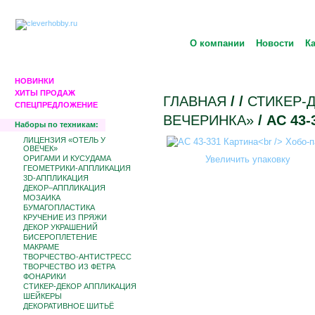
О компании
Новости
К
НОВИНКИ
ХИТЫ ПРОДАЖ
ГЛАВНАЯ
/
/
СТИКЕР-
СПЕЦПРЕДЛОЖЕНИЕ
ВЕЧЕРИНКА»
/ АС 43
Наборы по техникам:
ЛИЦЕНЗИЯ «ОТЕЛЬ У
ОВЕЧЕК»
ОРИГАМИ И КУСУДАМА
Увеличить упаковку
ГЕОМЕТРИКИ-АППЛИКАЦИЯ
3D-АППЛИКАЦИЯ
ДЕКОР–АППЛИКАЦИЯ
МОЗАИКА
БУМАГОПЛАСТИКА
КРУЧЕНИЕ ИЗ ПРЯЖИ
ДЕКОР УКРАШЕНИЙ
БИCЕРОПЛЕТЕНИЕ
МАКРАМЕ
ТВОРЧЕСТВО-АНТИСТРЕСС
ТВОРЧЕСТВО ИЗ ФЕТРА
ФОНАРИКИ
СТИКЕР-ДЕКОР АППЛИКАЦИЯ
ШЕЙКЕРЫ
ДЕКОРАТИВНОЕ ШИТЬЁ