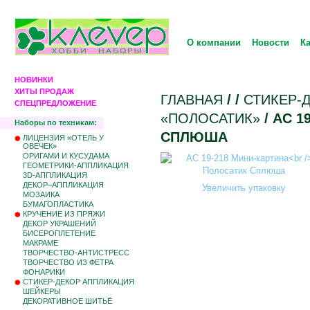
О компании
Новости
К
НОВИНКИ
ХИТЫ ПРОДАЖ
ГЛАВНАЯ
/
/
СТИКЕР-
СПЕЦПРЕДЛОЖЕНИЕ
«ПОЛОСАТИК»
/ АС 
Наборы по техникам:
СПЛЮША
ЛИЦЕНЗИЯ «ОТЕЛЬ У
ОВЕЧЕК»
ОРИГАМИ И КУСУДАМА
ГЕОМЕТРИКИ-АППЛИКАЦИЯ
3D-АППЛИКАЦИЯ
ДЕКОР–АППЛИКАЦИЯ
Увеличить упаковку
МОЗАИКА
БУМАГОПЛАСТИКА
КРУЧЕНИЕ ИЗ ПРЯЖИ
ДЕКОР УКРАШЕНИЙ
БИCЕРОПЛЕТЕНИЕ
МАКРАМЕ
ТВОРЧЕСТВО-АНТИСТРЕСС
ТВОРЧЕСТВО ИЗ ФЕТРА
ФОНАРИКИ
СТИКЕР-ДЕКОР АППЛИКАЦИЯ
ШЕЙКЕРЫ
ДЕКОРАТИВНОЕ ШИТЬЁ