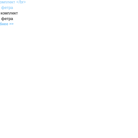
 комплект
з фетра
бнее >>