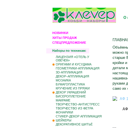
О 
НОВИНКИ
ХИТЫ ПРОДАЖ
ГЛАВНА
СПЕЦПРЕДЛОЖЕНИЕ
Объёмные
Наборы по техникам:
можно пр
ЛИЦЕНЗИЯ «ОТЕЛЬ У
старше 8
ОВЕЧЕК»
кройки и
ОРИГАМИ И КУСУДАМА
детали м
ГЕОМЕТРИКИ-АППЛИКАЦИЯ
3D-АППЛИКАЦИЯ
настоящи
ДЕКОР–АППЛИКАЦИЯ
нашивка-
МОЗАИКА
руками д
БУМАГОПЛАСТИКА
само их 
КРУЧЕНИЕ ИЗ ПРЯЖИ
ДЕКОР УКРАШЕНИЙ
БИCЕРОПЛЕТЕНИЕ
МАКРАМЕ
ТВОРЧЕСТВО-АНТИСТРЕСС
ТВОРЧЕСТВО ИЗ ФЕТРА
АФ
ФОНАРИКИ
СТИКЕР-ДЕКОР АППЛИКАЦИЯ
ШЕЙКЕРЫ
ДЕКОРАТИВНОЕ ШИТЬЁ