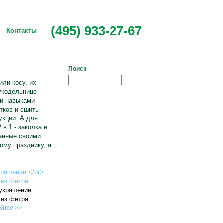
(495) 933-27-67
Контакты
Поиск
или косу, их
укодельнице
ми навыками
тков и сшить
укции. А для
в 1 - заколка и
данные своими
ому празднику, а
 украшение
 из фетра
бнее >>