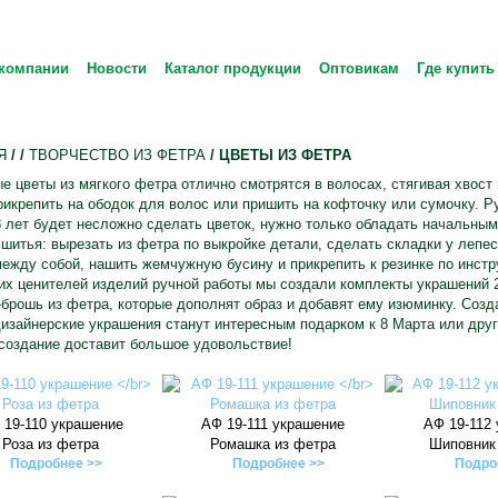
компании
Новости
Каталог продукции
Оптовикам
Где купить
Я
/
/
ТВОРЧЕСТВО ИЗ ФЕТРА
/ ЦВЕТЫ ИЗ ФЕТРА
 цветы из мягкого фетра отлично смотрятся в волосах, стягивая хвост 
икрепить на ободок для волос или пришить на кофточку или сумочку. Р
 лет будет несложно сделать цветок, нужно только обладать начальны
 шитья: вырезать из фетра по выкройке детали, сделать складки у лепес
ежду собой, нашить жемчужную бусину и прикрепить к резинке по инстр
х ценителей изделий ручной работы мы создали комплекты украшений 2 
брошь из фетра, которые дополнят образ и добавят ему изюминку. Соз
изайнерские украшения станут интересным подарком к 8 Марта или друг
создание доставит большое удовольствие!
 19-110 украшение
АФ 19-111 украшение
АФ 19-112
Роза из фетра
Ромашка из фетра
Шиповник
Подробнее >>
Подробнее >>
Подро