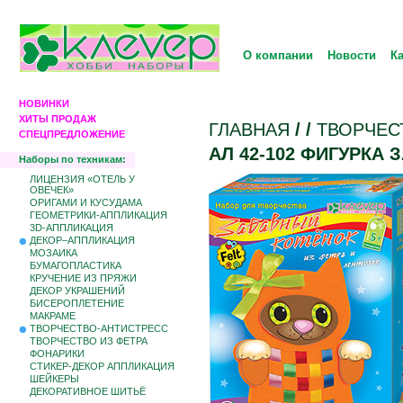
О компании
Новости
К
НОВИНКИ
ХИТЫ ПРОДАЖ
ГЛАВНАЯ
/
/
ТВОРЧЕС
СПЕЦПРЕДЛОЖЕНИЕ
АЛ 42-102 ФИГУРКА
Наборы по техникам:
ЛИЦЕНЗИЯ «ОТЕЛЬ У
ОВЕЧЕК»
ОРИГАМИ И КУСУДАМА
ГЕОМЕТРИКИ-АППЛИКАЦИЯ
3D-АППЛИКАЦИЯ
ДЕКОР–АППЛИКАЦИЯ
МОЗАИКА
БУМАГОПЛАСТИКА
КРУЧЕНИЕ ИЗ ПРЯЖИ
ДЕКОР УКРАШЕНИЙ
БИCЕРОПЛЕТЕНИЕ
МАКРАМЕ
ТВОРЧЕСТВО-АНТИСТРЕСС
ТВОРЧЕСТВО ИЗ ФЕТРА
ФОНАРИКИ
СТИКЕР-ДЕКОР АППЛИКАЦИЯ
ШЕЙКЕРЫ
ДЕКОРАТИВНОЕ ШИТЬЁ