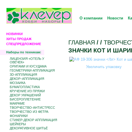
О компании
Новости
К
НОВИНКИ
ХИТЫ ПРОДАЖ
ГЛАВНАЯ
/
/
ТВОРЧЕС
СПЕЦПРЕДЛОЖЕНИЕ
ЗНАЧКИ КОТ И ШАРИ
Наборы по техникам:
ЛИЦЕНЗИЯ «ОТЕЛЬ У
ОВЕЧЕК»
ОРИГАМИ И КУСУДАМА
Увеличить упаковку
ГЕОМЕТРИКИ-АППЛИКАЦИЯ
3D-АППЛИКАЦИЯ
ДЕКОР–АППЛИКАЦИЯ
МОЗАИКА
БУМАГОПЛАСТИКА
КРУЧЕНИЕ ИЗ ПРЯЖИ
ДЕКОР УКРАШЕНИЙ
БИCЕРОПЛЕТЕНИЕ
МАКРАМЕ
ТВОРЧЕСТВО-АНТИСТРЕСС
ТВОРЧЕСТВО ИЗ ФЕТРА
ФОНАРИКИ
СТИКЕР-ДЕКОР АППЛИКАЦИЯ
ШЕЙКЕРЫ
ДЕКОРАТИВНОЕ ШИТЬЁ