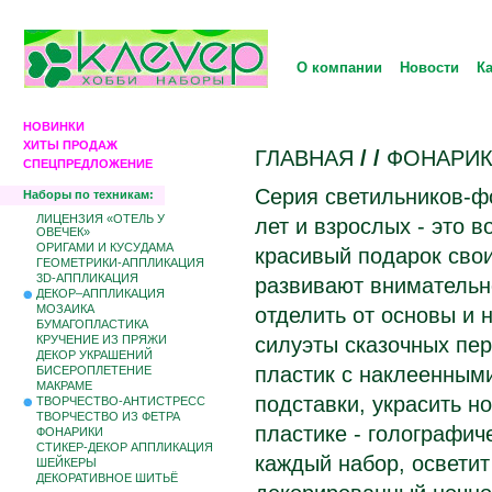
О компании
Новости
К
НОВИНКИ
ХИТЫ ПРОДАЖ
ГЛАВНАЯ
/
/
ФОНАРИ
СПЕЦПРЕДЛОЖЕНИЕ
Серия светильников-фо
Наборы по техникам:
ЛИЦЕНЗИЯ «ОТЕЛЬ У
лет и взрослых - это 
ОВЕЧЕК»
ОРИГАМИ И КУСУДАМА
красивый подарок сво
ГЕОМЕТРИКИ-АППЛИКАЦИЯ
3D-АППЛИКАЦИЯ
развивают внимательно
ДЕКОР–АППЛИКАЦИЯ
МОЗАИКА
отделить от основы и 
БУМАГОПЛАСТИКА
КРУЧЕНИЕ ИЗ ПРЯЖИ
силуэты сказочных пер
ДЕКОР УКРАШЕНИЙ
пластик с наклеенными
БИCЕРОПЛЕТЕНИЕ
МАКРАМЕ
подставки, украсить н
ТВОРЧЕСТВО-АНТИСТРЕСС
ТВОРЧЕСТВО ИЗ ФЕТРА
пластике - голографич
ФОНАРИКИ
СТИКЕР-ДЕКОР АППЛИКАЦИЯ
каждый набор, осветит
ШЕЙКЕРЫ
ДЕКОРАТИВНОЕ ШИТЬЁ