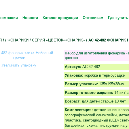
компании
Новости
Каталог продукции
Оптовикам
Где купить
Я
/
/
ФОНАРИКИ
/
СЕРИЯ «ЦВЕТОК-ФОНАРИК»
/ АС 42-482 ФОНАРИК
Набор для изготовления фонарика 
цветок»
Увеличить упаковку
Артикул:
АС 42-482
Упаковка:
коробка в термоусадке
Размер упаковки:
135х195х38мм
Размер готового изделия:
14,5х7 
Возраст:
для детей старше 10 лет
Комплектация:
детали из винилово
голографической самоклейки, детал
пластика, светодиодный (LED) свет
батарейках, схема, инструкция на у