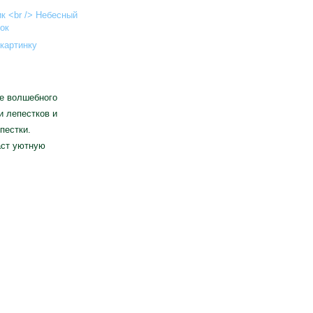
картинку
ие волшебного
и лепестков и
пестки.
аст уютную