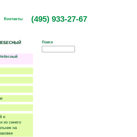
(495) 933-27-67
Контакты
Поиск
 НЕБЕСНЫЙ
«Небесный
см
й и
и из синего
ильник на
паковке