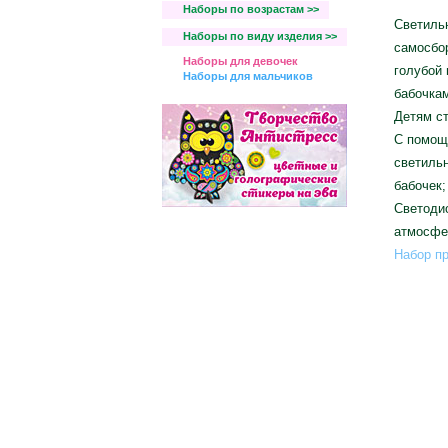
Наборы по возрастам >>
Светильн
Наборы по виду изделия >>
самосбор
Наборы для девочек
голубой 
Наборы для мальчиков
бабочкам
Детям ст
С помощь
светильн
бабочек;
Светодио
атмосфе
Набор пр