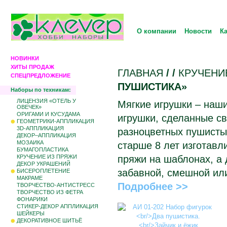
О компании
Новости
К
НОВИНКИ
ХИТЫ ПРОДАЖ
ГЛАВНАЯ
/
/
КРУЧЕНИ
СПЕЦПРЕДЛОЖЕНИЕ
ПУШИСТИКА»
Наборы по техникам:
ЛИЦЕНЗИЯ «ОТЕЛЬ У
Мягкие игрушки – наши
ОВЕЧЕК»
ОРИГАМИ И КУСУДАМА
игрушки, сделанные св
ГЕОМЕТРИКИ-АППЛИКАЦИЯ
3D-АППЛИКАЦИЯ
разноцветных пушисты
ДЕКОР–АППЛИКАЦИЯ
МОЗАИКА
старше 8 лет изготавл
БУМАГОПЛАСТИКА
КРУЧЕНИЕ ИЗ ПРЯЖИ
пряжи на шаблонах, а 
ДЕКОР УКРАШЕНИЙ
забавной, смешной ил
БИCЕРОПЛЕТЕНИЕ
МАКРАМЕ
Подробнее >>
ТВОРЧЕСТВО-АНТИСТРЕСС
ТВОРЧЕСТВО ИЗ ФЕТРА
ФОНАРИКИ
СТИКЕР-ДЕКОР АППЛИКАЦИЯ
ШЕЙКЕРЫ
ДЕКОРАТИВНОЕ ШИТЬЁ