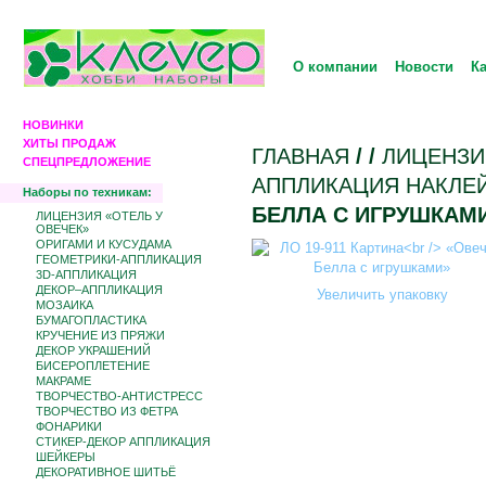
О компании
Новости
К
НОВИНКИ
ХИТЫ ПРОДАЖ
ГЛАВНАЯ
/
/
ЛИЦЕНЗИ
СПЕЦПРЕДЛОЖЕНИЕ
АППЛИКАЦИЯ НАКЛЕ
Наборы по техникам:
БЕЛЛА С ИГРУШКАМ
ЛИЦЕНЗИЯ «ОТЕЛЬ У
ОВЕЧЕК»
ОРИГАМИ И КУСУДАМА
ГЕОМЕТРИКИ-АППЛИКАЦИЯ
3D-АППЛИКАЦИЯ
ДЕКОР–АППЛИКАЦИЯ
Увеличить упаковку
МОЗАИКА
БУМАГОПЛАСТИКА
КРУЧЕНИЕ ИЗ ПРЯЖИ
ДЕКОР УКРАШЕНИЙ
БИCЕРОПЛЕТЕНИЕ
МАКРАМЕ
ТВОРЧЕСТВО-АНТИСТРЕСС
ТВОРЧЕСТВО ИЗ ФЕТРА
ФОНАРИКИ
СТИКЕР-ДЕКОР АППЛИКАЦИЯ
ШЕЙКЕРЫ
ДЕКОРАТИВНОЕ ШИТЬЁ