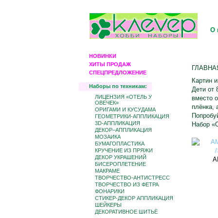
О 
НОВИНКИ
ХИТЫ ПРОДАЖ
ГЛАВНА
СПЕЦПРЕДЛОЖЕНИЕ
Картин и
Наборы по техникам:
Дети от 
ЛИЦЕНЗИЯ «ОТЕЛЬ У
вместо о
ОВЕЧЕК»
плёнка, 
ОРИГАМИ И КУСУДАМА
Попробуй
ГЕОМЕТРИКИ-АППЛИКАЦИЯ
3D-АППЛИКАЦИЯ
Набор «О
ДЕКОР–АППЛИКАЦИЯ
МОЗАИКА
БУМАГОПЛАСТИКА
КРУЧЕНИЕ ИЗ ПРЯЖИ
ДЕКОР УКРАШЕНИЙ
А
БИCЕРОПЛЕТЕНИЕ
МАКРАМЕ
ТВОРЧЕСТВО-АНТИСТРЕСС
ТВОРЧЕСТВО ИЗ ФЕТРА
ФОНАРИКИ
СТИКЕР-ДЕКОР АППЛИКАЦИЯ
ШЕЙКЕРЫ
ДЕКОРАТИВНОЕ ШИТЬЁ