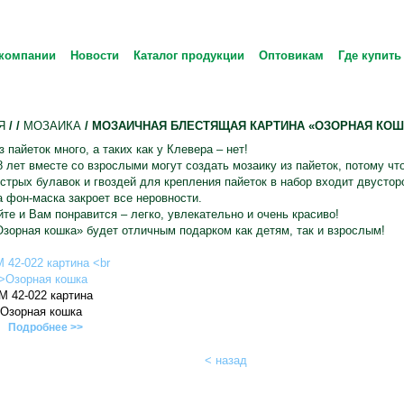
компании
Новости
Каталог продукции
Оптовикам
Где купить
Я
/
/
МОЗАИКА
/ МОЗАИЧНАЯ БЛЕСТЯЩАЯ КАРТИНА «ОЗОРНАЯ КОШ
з пайеток много, а таких как у Клевера – нет!
8 лет вместе со взрослыми могут создать мозаику из пайеток, потому что
стрых булавок и гвоздей для крепления пайеток в набор входит двусто
а фон-маска закроет все неровности.
те и Вам понравится – легко, увлекательно и очень красиво!
зорная кошка» будет отличным подарком как детям, так и взрослым!
М 42-022 картина
Озорная кошка
Подробнее >>
< назад