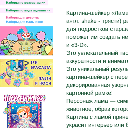
Наборы по возрастам >>
Наборы по виду изделия >>
Картина-шейкер «Лама
Наборы для девочек
англ. shake - трясти) 
Наборы для мальчиков
для подростков старше
поможет им создать н
и «3-D».
Это увлекательный тв
аккуратности и внимат
Это уникальный резул
картина-шейкер с пер
декорированная узорн
картонной рамке!
Персонаж лама — симп
животное, образ котор
Картина с ламой прине
украсит интерьер или