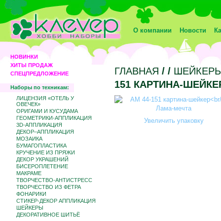
О компании
Новости
К
НОВИНКИ
ХИТЫ ПРОДАЖ
ГЛАВНАЯ
/
/
ШЕЙКЕР
СПЕЦПРЕДЛОЖЕНИЕ
151 КАРТИНА-ШЕЙКЕ
Наборы по техникам:
ЛИЦЕНЗИЯ «ОТЕЛЬ У
ОВЕЧЕК»
ОРИГАМИ И КУСУДАМА
ГЕОМЕТРИКИ-АППЛИКАЦИЯ
Увеличить упаковку
3D-АППЛИКАЦИЯ
ДЕКОР–АППЛИКАЦИЯ
МОЗАИКА
БУМАГОПЛАСТИКА
КРУЧЕНИЕ ИЗ ПРЯЖИ
ДЕКОР УКРАШЕНИЙ
БИCЕРОПЛЕТЕНИЕ
МАКРАМЕ
ТВОРЧЕСТВО-АНТИСТРЕСС
ТВОРЧЕСТВО ИЗ ФЕТРА
ФОНАРИКИ
СТИКЕР-ДЕКОР АППЛИКАЦИЯ
ШЕЙКЕРЫ
ДЕКОРАТИВНОЕ ШИТЬЁ