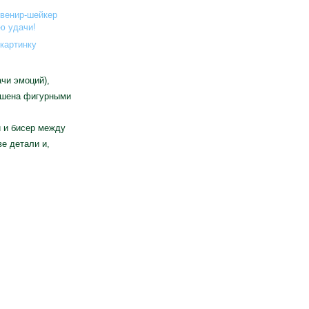
картинку
чи эмоций),
ашена фигурными
и и бисер между
е детали и,