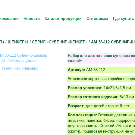
компании
Новости
Каталог продукции
Оптовикам
Где купить
Я
/
/
ШЕЙКЕРЫ
/
СЕРИЯ «СУВЕНИР-ШЕЙКЕР»
/ АМ 38-112 СУВЕНИР
Набор для изготовления сувенира-
удачи!»
Увеличить упаковку
Артикул:
АМ 38-112
Упаковка:
картонная коробка с евр
Размер упаковки:
14х21,5х1,5 см
Размер готового изделия:
8x13 cм
Возраст:
для детей старше 8 лет
Комплектация:
Готовые детали из к
пластика, пайетки, бисер, подарочн
двусторонние клейкие объёмная и т
(скотч), пошаговая инструкция на уп