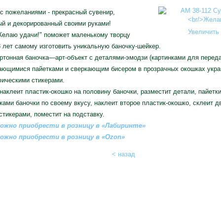
с пожеланиями - прекрасный сувенир,
й и декорированный своими руками!
Увеличить 
Желаю удачи!" поможет маленькому творцу
 лет самому изготовить уникальную баночку-шейкер.
ртонная баночка—арт-объект с деталями-эмодзи (картинками для переда
ающимися пайетками и сверкающим бисером в прозрачных окошках укр
фическими стикерами.
наклеит пластик-окошко на половину баночки, разместит детали, пайетк
ами баночки по своему вкусу, наклеит второе пластик-окошко, склеит дв
стикерами, поместит на подставку.
ожно приобрести в розницу в «Лабиринте»
ожно приобрести в розницу в «Ozon»
< назад