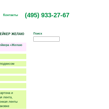
(495) 933-27-67
Контакты
Поиск
-ШЕЙКЕР ЖЕЛАЮ
шейкера «Желаю
оподвесом
артона и
ая лента,
онкая ленты
аковке