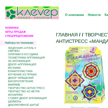
О компании
Новости
К
НОВИНКИ
ХИТЫ ПРОДАЖ
ГЛАВНАЯ
/
/
ТВОРЧЕС
СПЕЦПРЕДЛОЖЕНИЕ
АНТИСТРЕСС «МАНД
Наборы по техникам:
ЛИЦЕНЗИЯ «ОТЕЛЬ У
ОВЕЧЕК»
ОРИГАМИ И КУСУДАМА
ГЕОМЕТРИКИ-АППЛИКАЦИЯ
3D-АППЛИКАЦИЯ
ДЕКОР–АППЛИКАЦИЯ
МОЗАИКА
БУМАГОПЛАСТИКА
КРУЧЕНИЕ ИЗ ПРЯЖИ
ДЕКОР УКРАШЕНИЙ
БИCЕРОПЛЕТЕНИЕ
МАКРАМЕ
ТВОРЧЕСТВО-АНТИСТРЕСС
ТВОРЧЕСТВО ИЗ ФЕТРА
ФОНАРИКИ
СТИКЕР-ДЕКОР АППЛИКАЦИЯ
ШЕЙКЕРЫ
ДЕКОРАТИВНОЕ ШИТЬЁ
Увеличить упаковку