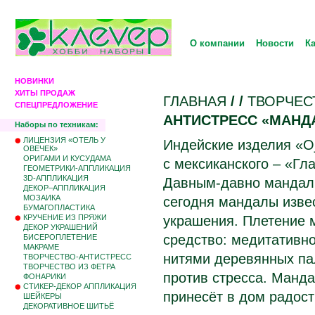
О компании
Новости
К
НОВИНКИ
ХИТЫ ПРОДАЖ
ГЛАВНАЯ
/
/
ТВОРЧЕС
СПЕЦПРЕДЛОЖЕНИЕ
АНТИСТРЕСС «МАНД
Наборы по техникам:
ЛИЦЕНЗИЯ «ОТЕЛЬ У
Индейские изделия «Oj
ОВЕЧЕК»
ОРИГАМИ И КУСУДАМА
с мексиканского – «Гл
ГЕОМЕТРИКИ-АППЛИКАЦИЯ
3D-АППЛИКАЦИЯ
Давным-давно мандал
ДЕКОР–АППЛИКАЦИЯ
МОЗАИКА
сегодня мандалы изве
БУМАГОПЛАСТИКА
КРУЧЕНИЕ ИЗ ПРЯЖИ
украшения. Плетение 
ДЕКОР УКРАШЕНИЙ
средство: медитативн
БИCЕРОПЛЕТЕНИЕ
МАКРАМЕ
нитями деревянных па
ТВОРЧЕСТВО-АНТИСТРЕСС
ТВОРЧЕСТВО ИЗ ФЕТРА
против стресса. Манда
ФОНАРИКИ
СТИКЕР-ДЕКОР АППЛИКАЦИЯ
принесёт в дом радост
ШЕЙКЕРЫ
ДЕКОРАТИВНОЕ ШИТЬЁ