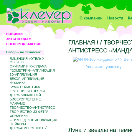
О компании
Новости
К
НОВИНКИ
ХИТЫ ПРОДАЖ
ГЛАВНАЯ
/
/
ТВОРЧЕС
СПЕЦПРЕДЛОЖЕНИЕ
АНТИСТРЕСС «МАНД
Наборы по техникам:
ЛИЦЕНЗИЯ «ОТЕЛЬ У
ОВЕЧЕК»
ОРИГАМИ И КУСУДАМА
Увеличить упаковку
ГЕОМЕТРИКИ-АППЛИКАЦИЯ
3D-АППЛИКАЦИЯ
ДЕКОР–АППЛИКАЦИЯ
МОЗАИКА
БУМАГОПЛАСТИКА
КРУЧЕНИЕ ИЗ ПРЯЖИ
ДЕКОР УКРАШЕНИЙ
БИCЕРОПЛЕТЕНИЕ
МАКРАМЕ
ТВОРЧЕСТВО-АНТИСТРЕСС
ТВОРЧЕСТВО ИЗ ФЕТРА
ФОНАРИКИ
СТИКЕР-ДЕКОР АППЛИКАЦИЯ
ШЕЙКЕРЫ
ДЕКОРАТИВНОЕ ШИТЬЁ
Луна и звезды на тем