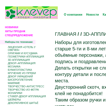
О компании
Новости
К
НОВИНКИ
ХИТЫ ПРОДАЖ
ГЛАВНАЯ
/
/
3D-АППЛ
СПЕЦПРЕДЛОЖЕНИЕ
Наборы для изготовле
Наборы по техникам:
ЛИЦЕНЗИЯ «ОТЕЛЬ У
старше 5-ти и 8-ми ле
ОВЕЧЕК»
ОРИГАМИ И КУСУДАМА
объёмные персонажи, а
ГЕОМЕТРИКИ-АППЛИКАЦИЯ
3D-АППЛИКАЦИЯ
подпись и поздравлен
ДЕКОР–АППЛИКАЦИЯ
МОЗАИКА
Делать открытки не сл
БУМАГОПЛАСТИКА
КРУЧЕНИЕ ИЗ ПРЯЖИ
контуру детали и посл
ДЕКОР УКРАШЕНИЙ
места.
БИCЕРОПЛЕТЕНИЕ
МАКРАМЕ
Двусторонний скотч, в
ТВОРЧЕСТВО-АНТИСТРЕСС
ТВОРЧЕСТВО ИЗ ФЕТРА
клей не понадобится!
ФОНАРИКИ
СТИКЕР-ДЕКОР АППЛИКАЦИЯ
Таким образом ручки и
ШЕЙКЕРЫ
ДЕКОРАТИВНОЕ ШИТЬЁ