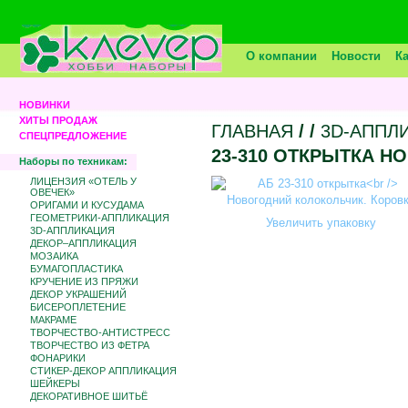
О компании
Новости
К
НОВИНКИ
ХИТЫ ПРОДАЖ
ГЛАВНАЯ
/
/
3D-АППЛ
СПЕЦПРЕДЛОЖЕНИЕ
23-310 ОТКРЫТКА Н
Наборы по техникам:
ЛИЦЕНЗИЯ «ОТЕЛЬ У
ОВЕЧЕК»
ОРИГАМИ И КУСУДАМА
ГЕОМЕТРИКИ-АППЛИКАЦИЯ
Увеличить упаковку
3D-АППЛИКАЦИЯ
ДЕКОР–АППЛИКАЦИЯ
МОЗАИКА
БУМАГОПЛАСТИКА
КРУЧЕНИЕ ИЗ ПРЯЖИ
ДЕКОР УКРАШЕНИЙ
БИCЕРОПЛЕТЕНИЕ
МАКРАМЕ
ТВОРЧЕСТВО-АНТИСТРЕСС
ТВОРЧЕСТВО ИЗ ФЕТРА
ФОНАРИКИ
СТИКЕР-ДЕКОР АППЛИКАЦИЯ
ШЕЙКЕРЫ
ДЕКОРАТИВНОЕ ШИТЬЁ