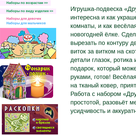
Наборы по возрастам >>
Игрушка-подвеска «Др
Наборы по виду изделия >>
интересна и как украш
Наборы для девочек
Наборы для мальчиков
комнаты, и как весёлая
новогодней ёлке. Сдел
вырезать по контуру д
виток за витком на ск
детали глазок, ротика
подарок, который мож
руками, готов! Весёла
на тканый ковер, прия
Работа с набором «Др
простотой, разовьёт м
усидчивость и аккурат