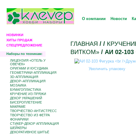
О компании
Новости
К
НОВИНКИ
ХИТЫ ПРОДАЖ
ГЛАВНАЯ
/
/
КРУЧЕНИ
СПЕЦПРЕДЛОЖЕНИЕ
ВИТКОМ»
/ АИ 02-10
Наборы по техникам:
ЛИЦЕНЗИЯ «ОТЕЛЬ У
ОВЕЧЕК»
ОРИГАМИ И КУСУДАМА
Увеличить упаковку
ГЕОМЕТРИКИ-АППЛИКАЦИЯ
3D-АППЛИКАЦИЯ
ДЕКОР–АППЛИКАЦИЯ
МОЗАИКА
БУМАГОПЛАСТИКА
КРУЧЕНИЕ ИЗ ПРЯЖИ
ДЕКОР УКРАШЕНИЙ
БИCЕРОПЛЕТЕНИЕ
МАКРАМЕ
ТВОРЧЕСТВО-АНТИСТРЕСС
ТВОРЧЕСТВО ИЗ ФЕТРА
ФОНАРИКИ
СТИКЕР-ДЕКОР АППЛИКАЦИЯ
ШЕЙКЕРЫ
ДЕКОРАТИВНОЕ ШИТЬЁ