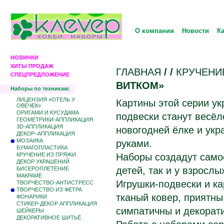
О компании
Новости
К
НОВИНКИ
ХИТЫ ПРОДАЖ
ГЛАВНАЯ
/
/
КРУЧЕНИ
СПЕЦПРЕДЛОЖЕНИЕ
ВИТКОМ»
Наборы по техникам:
ЛИЦЕНЗИЯ «ОТЕЛЬ У
Картины этой серии ук
ОВЕЧЕК»
ОРИГАМИ И КУСУДАМА
подвески станут весёл
ГЕОМЕТРИКИ-АППЛИКАЦИЯ
3D-АППЛИКАЦИЯ
новогодней ёлке и ук
ДЕКОР–АППЛИКАЦИЯ
МОЗАИКА
руками.
БУМАГОПЛАСТИКА
КРУЧЕНИЕ ИЗ ПРЯЖИ
Наборы создадут самое
ДЕКОР УКРАШЕНИЙ
детей, так и у взрослы
БИCЕРОПЛЕТЕНИЕ
МАКРАМЕ
Игрушки-подвески и ка
ТВОРЧЕСТВО-АНТИСТРЕСС
ТВОРЧЕСТВО ИЗ ФЕТРА
тканый ковер, приятны
ФОНАРИКИ
СТИКЕР-ДЕКОР АППЛИКАЦИЯ
симпатичны и декорат
ШЕЙКЕРЫ
ДЕКОРАТИВНОЕ ШИТЬЁ