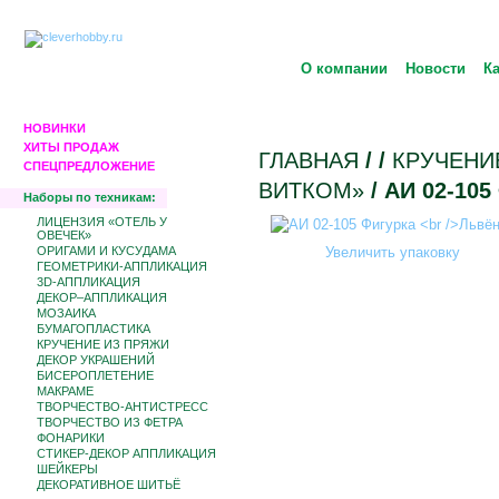
О компании
Новости
К
НОВИНКИ
ХИТЫ ПРОДАЖ
ГЛАВНАЯ
/
/
КРУЧЕНИ
СПЕЦПРЕДЛОЖЕНИЕ
ВИТКОМ»
/ АИ 02-10
Наборы по техникам:
ЛИЦЕНЗИЯ «ОТЕЛЬ У
ОВЕЧЕК»
ОРИГАМИ И КУСУДАМА
Увеличить упаковку
ГЕОМЕТРИКИ-АППЛИКАЦИЯ
3D-АППЛИКАЦИЯ
ДЕКОР–АППЛИКАЦИЯ
МОЗАИКА
БУМАГОПЛАСТИКА
КРУЧЕНИЕ ИЗ ПРЯЖИ
ДЕКОР УКРАШЕНИЙ
БИCЕРОПЛЕТЕНИЕ
МАКРАМЕ
ТВОРЧЕСТВО-АНТИСТРЕСС
ТВОРЧЕСТВО ИЗ ФЕТРА
ФОНАРИКИ
СТИКЕР-ДЕКОР АППЛИКАЦИЯ
ШЕЙКЕРЫ
ДЕКОРАТИВНОЕ ШИТЬЁ