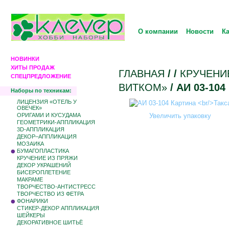
О компании
Новости
К
НОВИНКИ
ХИТЫ ПРОДАЖ
ГЛАВНАЯ
/
/
КРУЧЕНИ
СПЕЦПРЕДЛОЖЕНИЕ
ВИТКОМ»
/ АИ 03-10
Наборы по техникам:
ЛИЦЕНЗИЯ «ОТЕЛЬ У
ОВЕЧЕК»
ОРИГАМИ И КУСУДАМА
Увеличить упаковку
ГЕОМЕТРИКИ-АППЛИКАЦИЯ
3D-АППЛИКАЦИЯ
ДЕКОР–АППЛИКАЦИЯ
МОЗАИКА
БУМАГОПЛАСТИКА
КРУЧЕНИЕ ИЗ ПРЯЖИ
ДЕКОР УКРАШЕНИЙ
БИCЕРОПЛЕТЕНИЕ
МАКРАМЕ
ТВОРЧЕСТВО-АНТИСТРЕСС
ТВОРЧЕСТВО ИЗ ФЕТРА
ФОНАРИКИ
СТИКЕР-ДЕКОР АППЛИКАЦИЯ
ШЕЙКЕРЫ
ДЕКОРАТИВНОЕ ШИТЬЁ