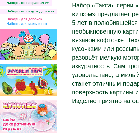
Наборы по возрастам >>
Набор «Такса» серии «
Наборы по виду изделия >>
витком» предлагает р
Наборы для девочек
5 лет в полюбившейся 
Наборы для мальчиков
необыкновенную карти
вязаной кофточке. Тех
кусочками или россыпь
разовьёт мелкую мотор
аккуратность. Сам про
удовольствие, а милый
станет отличным подар
поверхность картины 
Изделие приятно на ощ