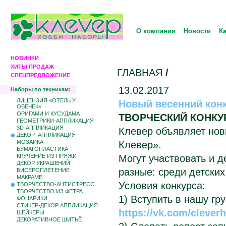
О компании
Новости
К
НОВИНКИ
ХИТЫ ПРОДАЖ
ГЛАВНАЯ
/
СПЕЦПРЕДЛОЖЕНИЕ
13.02.2017
Наборы по техникам:
ЛИЦЕНЗИЯ «ОТЕЛЬ У
Новый весенний конк
ОВЕЧЕК»
ОРИГАМИ И КУСУДАМА
ТВОРЧЕСКИЙ КОНКУ
ГЕОМЕТРИКИ-АППЛИКАЦИЯ
3D-АППЛИКАЦИЯ
Клевер объявляет нов
ДЕКОР–АППЛИКАЦИЯ
МОЗАИКА
Клевер».
БУМАГОПЛАСТИКА
КРУЧЕНИЕ ИЗ ПРЯЖИ
Могут участвовать и д
ДЕКОР УКРАШЕНИЙ
разные: среди детских
БИCЕРОПЛЕТЕНИЕ
МАКРАМЕ
Условия конкурса:
ТВОРЧЕСТВО-АНТИСТРЕСС
ТВОРЧЕСТВО ИЗ ФЕТРА
1) Вступить в нашу гр
ФОНАРИКИ
СТИКЕР-ДЕКОР АППЛИКАЦИЯ
https://vk.com/clever
ШЕЙКЕРЫ
ДЕКОРАТИВНОЕ ШИТЬЁ