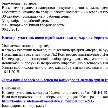
Уважаемые партнёры!
Вы можете заранее спланировать закупки и решить важные де
Обратите внимание на график работы компании «Клевер» в пр
30 декабря - сокращённый рабочий день;
31 декабря - нерабочий день;
с 12 января - обычный график работы.
06.12.2015
Клевер - участник новогодней выставки-ярмарки «Формула
Уважаемые коллеги, партнёры!
Клевер - участник новогодней выставки-ярмарки «Формула рук
Приглашаем всех в павильон №2 Конгрессно-выставочного Цент
Клевер представит широкий выбор продукции, - вы сможете вы
новинками и получить подробную информацию о товарах у на
Узнать всю информацию о том, как добраться до выставки и п
16.11.2015
Ждём ваши голоса за Клевер на конкурсе "Сделано для дет
Внимание!
Клевер - участник конкурса "Сделано для детства" от МИНП
Если вам нравятся наши наборы и концепция "Клевера", пожалуй
http://konkurs.sdelano-dlya-detstva.ru/competitions/2/35
Благодарим за поддержку!