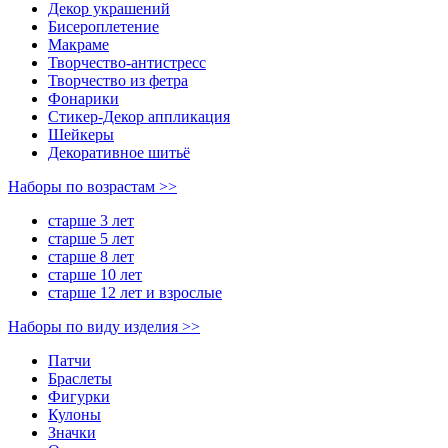
Декор украшений
Биcероплетение
Макраме
Творчество-антистресс
Творчество из фетра
Фонарики
Стикер-Декор аппликация
Шейкеры
Декоративное шитьё
Наборы по возрастам >>
старше 3 лет
старше 5 лет
старше 8 лет
старше 10 лет
старше 12 лет и взрослые
Наборы по виду изделия >>
Патчи
Браслеты
Фигурки
Кулоны
Значки