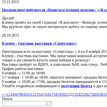
15.11.2015
Поздравляем победителя «Конкурса осенних поделок» ««В к
Друзья!
Клевер провёл на своей странице «В контакте» «Конкурс осен
Мы вручили приз за самую интересную работу по нашему мнени
28.10.2015
Клевер - участник выставки «Спортлэнд»!
Приглашаем всех на выставку «Спортлэнд» с 4 по 8 ноября 201
Клевер - участник выставки. Мы представим широкий ассорти
товаре и вы сможете купить наши наборы в розницу!
Выставка пройдёт на ВДНХ, в павильоне №69, наш стенд - №4
График работы выставки:
4 ноября - с 11:00 до 18:00;
5-7 ноября - с 10:00 до 18:00, обратите внимание: продажа биле
8 ноября - с 10:00 до 17:00, продажа билетов прекращается в 15:
Узнайте подробную информацию о
получении билета
и другу
<<
1
2
3
4
5
6
7
8
9
10
11
12
13
14
15
16
17
18
19
20
21
22
23
24
25
26
27
28
29
30
31
Поиск