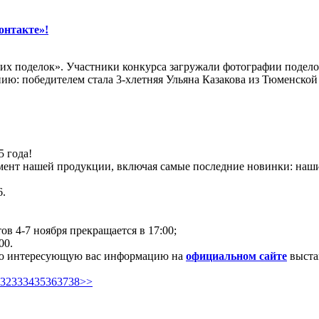
онтакте»!
них поделок». Участники конкурса загружали фотографии подело
ю: победителем стала 3-хлетняя Ульяна Казакова из Тюменской
5 года!
мент нашей продукции, включая самые последние новинки: наш
6.
тов 4-7 ноября прекращается в 17:00;
00.
ю интересующую вас информацию на
официальном сайте
выста
32
33
34
35
36
37
38
>>