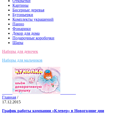
Открытки
Картины
Бисерные деревья
Бутоньерки
Комплекты украшений
Панно
Фонарики
Декор для дома
Подарочные коробочки
Шары
Наборы для девочек
Наборы для мальчиков
Главная
/
17.12.2015
График работы компании «Клевер» в Новогодние дни